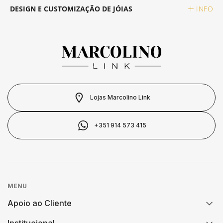
DESIGN E CUSTOMIZAÇÃO DE JÓIAS
INFO
SWATCH
PIANEGONDA
SWATCH
TAG HEUER
POLICE
TISSOT
TISSOT
RAYMOND WEIL
TOMMY HILFIGER
Lojas Marcolino Link
TW STEEL
ROCCOBAROCCO
+351 914 573 415
ROLEX
ROOGS
MENU
SECTOR
Apoio ao Cliente