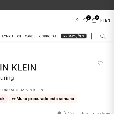
0
0
PT
EN
 TÉCNICA
GIFT CARDS
CORPORATE
PROMOÇÕES
IN KLEIN
luring
TORIZADO CALVIN KLEIN
ock
👀 Muito procurado esta semana
Valor indicativo Tax Free