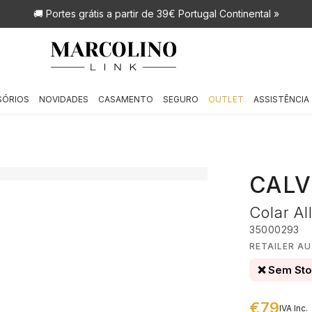
🚚 Portes grátis
a partir de 39€ Portugal Continental »
SÓRIOS
NOVIDADES
CASAMENTO
SEGURO
OUTLET
ASSISTÊNCIA
CALV
Colar Al
35000293
RETAILER AU
❌ Sem St
€79
IVA Inc.