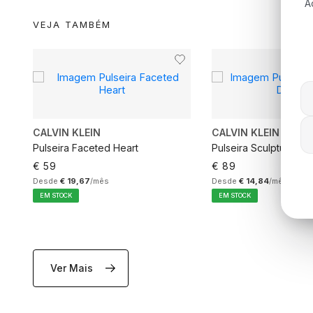
A
VEJA TAMBÉM
CALVIN KLEIN
CALVIN KLEIN
Pulseira Faceted Heart
Pulseira Sculptured D
€ 59
€ 89
Desde
€ 19,67
/mês
Desde
€ 14,84
/mês
EM STOCK
EM STOCK
Ver Mais
ADICIONAR AO CARRINHO
ADICIONAR AO C