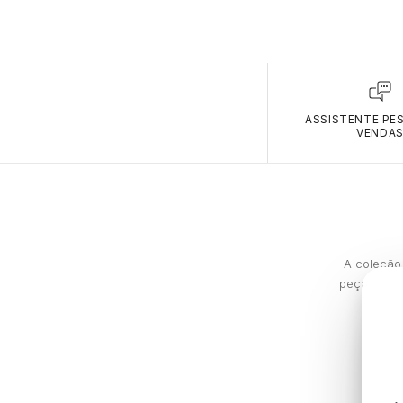
ASSISTENTE PE
VENDA
A coleção 
peças que 
min