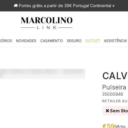
🚚 Portes grátis
a partir de 39€ Portugal Continental »
SÓRIOS
NOVIDADES
CASAMENTO
SEGURO
OUTLET
ASSISTÊNCIA
CALV
Pulseir
35000946
RETAILER AU
❌ Sem St
€59
IVA Inc.