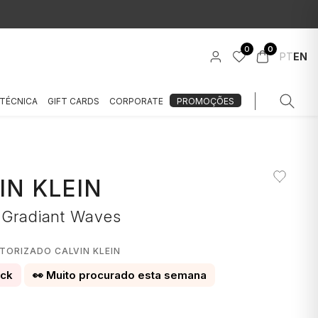
0
0
PT
EN
 TÉCNICA
GIFT CARDS
CORPORATE
PROMOÇÕES
IN KLEIN
a Gradiant Waves
TORIZADO CALVIN KLEIN
ock
👀 Muito procurado esta semana