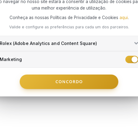
impre
do prazo d
o navegar no nosso site estará a consentir a utilização de cookies pa
exclusivame
uma melhor experiência de utilização.
por si.
Conheça as nossas Políticas de Privacidade e Cookies
aqui
.
Que riscos
Tudo o que d
Danos
Valide e configure as preferências para cada um dos parceiros.
Danos
Danos
Rolex (Adobe Analytics and Content Square)
prev
subst
CALVIN KLE
Integrada 
CALVIN KLEIN
Perda
Marketing
Pulseira Lus
mercado em
rops
Pulseira Sculptured Drops
objet
concretizar 
€ 79
roubo
€ 89
colaboração
Desde
€ 13,17
Danos
forma conv
Desde
€ 14,84
/mês
CONCORDO
EM STOCK
por p
comprometer 
EM STOCK
famil
Cert
essen
Pedid
comp
ARRINHO
ADICIONAR AO CARRINHO
ADICIO