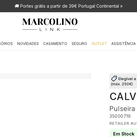
🚚 Portes grátis
a partir de 39€ Portugal Continental »
SÓRIOS
NOVIDADES
CASAMENTO
SEGURO
OUTLET
ASSISTÊNCIA
Elegível 
(máx. 250€)
CALV
Pulseir
35000719
RETAILER AU
Em Stock