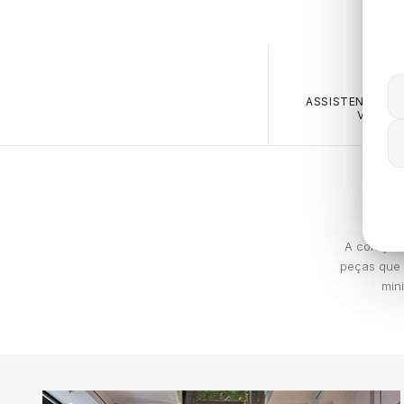
ASSISTENTE PE
VENDA
A coleção 
peças que 
min