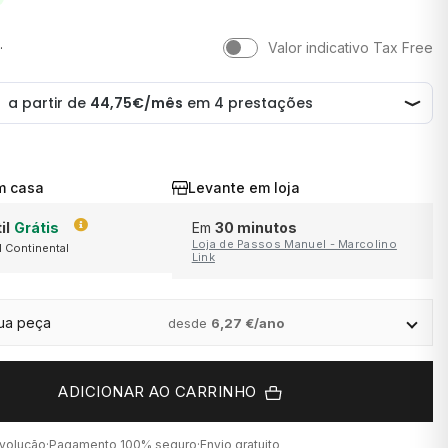
.
Valor indicativo Tax Free
m casa
Levante em loja
il
Grátis
Em
30 minutos
Loja de Passos Manuel - Marcolino
l Continental
ra
Link
em saldo
ção.
sua peça
desde
6,27 €/ano
ADICIONAR AO CARRINHO
evolução
·
Pagamento 100% seguro
·
Envio gratuito