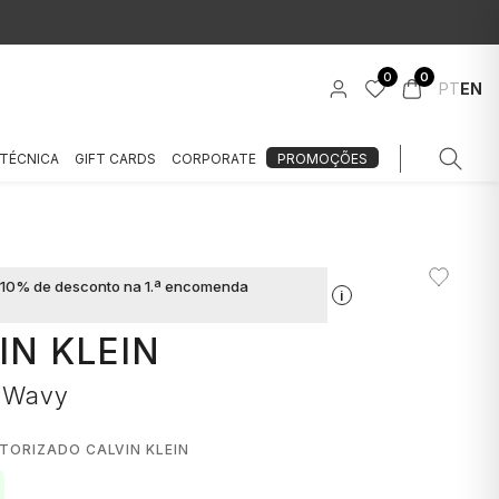
0
0
PT
EN
 TÉCNICA
GIFT CARDS
CORPORATE
PROMOÇÕES
a 10% de desconto na 1.ª encomenda
i
IN KLEIN
a Wavy
TORIZADO CALVIN KLEIN