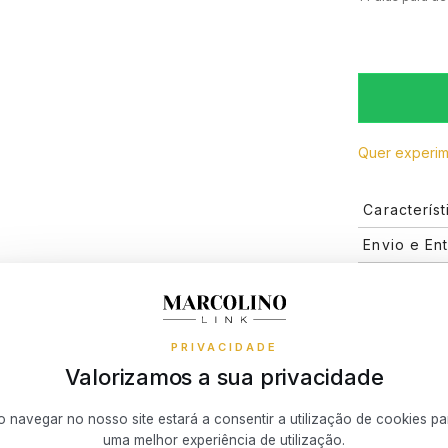
Quer experim
Característ
Marca
Envio e En
ENVIO E E
Seguro de
Coleção
Os métodos 
O valor do s
produto e o 
Financiame
proteção, o
Tipo
após a co
mediante req
apresentados
PRIVACIDADE
Pagamento
Género
confirmada p
Valorizamos a sua privacidade
Que riscos
Descobre a
Roubo
Garantia
pagar como 
o navegar no nosso site estará a consentir a utilização de cookies pa
trans
um pequeno c
uma melhor experiência de utilização.
destr