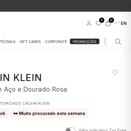
0
0
PT
EN
 TÉCNICA
GIFT CARDS
CORPORATE
PROMOÇÕES
IN KLEIN
m Aço e Dourado Rosa
TORIZADO CALVIN KLEIN
ock
👀 Muito procurado esta semana
Valor indicativo Tax Free