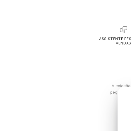
ASSISTENTE PE
VENDA
A coleção 
peças que 
min