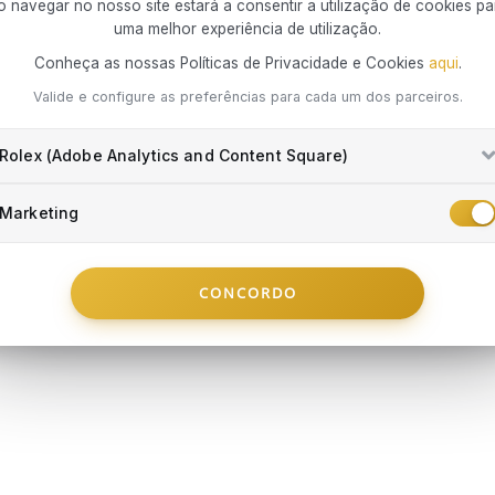
impre
do prazo d
o navegar no nosso site estará a consentir a utilização de cookies pa
exclusivame
uma melhor experiência de utilização.
por si.
Conheça as nossas Políticas de Privacidade e Cookies
aqui
.
Que riscos
Tudo o que d
Danos
Valide e configure as preferências para cada um dos parceiros.
Danos
Danos
Rolex (Adobe Analytics and Content Square)
prev
subst
Integrada 
CALVIN KLEIN
CALVIN KLE
Perda
Marketing
mercado em
Colar Sculptured Drops
Colar Sculp
objet
concretizar 
roubo
€ 89
€ 89
colaboração
Danos
forma conv
Desde
€ 14,84
/mês
Desde
€ 14,8
CONCORDO
por p
comprometer 
EM STOCK
EM STOCK
famil
Cert
essen
Pedid
comp
ARRINHO
ADICIONAR AO CARRINHO
ADICIO