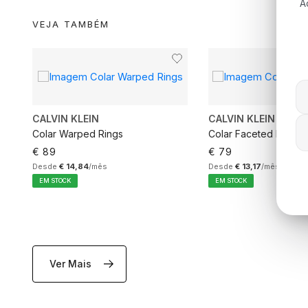
A
VEJA TAMBÉM
CALVIN KLEIN
CALVIN KLEIN
Colar Warped Rings
Colar Faceted Heart
€ 89
€ 79
Desde
€ 14,84
/mês
Desde
€ 13,17
/mês
EM STOCK
EM STOCK
Ver Mais
ADICIONAR AO CARRINHO
ADICIONAR AO C