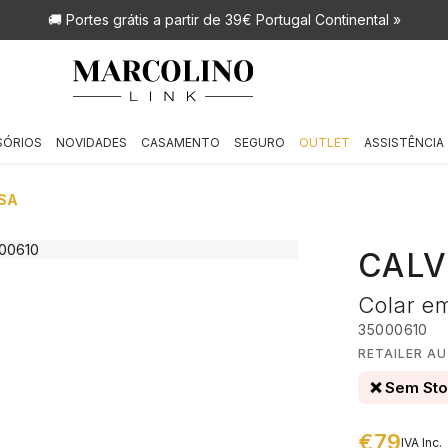
🚚 Portes grátis
a partir de 39€ Portugal Continental »
SÓRIOS
NOVIDADES
CASAMENTO
SEGURO
OUTLET
ASSISTÊNCIA
SA
CALV
Colar e
35000610
RETAILER AU
❌ Sem St
€79
IVA Inc.