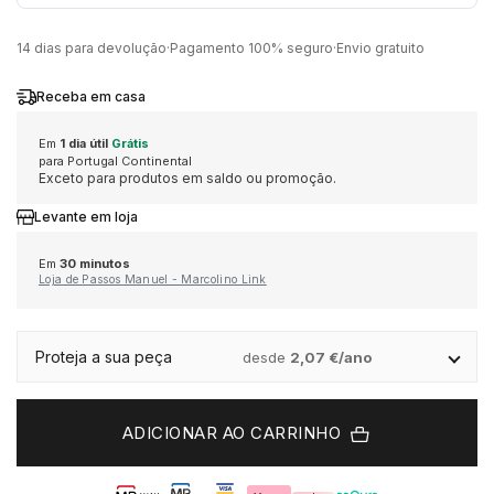
ELEUTERIO
CASIO VINTAGE
QUARTZ
MARCAS
CONTAS
PORTA CHAVES
BOXY
14 dias para devolução
·
Pagamento 100% seguro
·
Envio gratuito
MÉTODOS DE PAGAMENTO
Receba em casa
GUCCI
CORUM
NOVIDADES
AQUAVERDI
GIFT SETS
CINTOS
BUBEN & ZÓRWEG
Em
1 dia útil
Grátis
LIVRO DE RECLAMAÇÕES ONLINE
para Portugal Continental
HERMÈS
EDIFICE
VER TODOS OS RELÓGIOS
ELEUTERIO
MARCAS
PORTA CARTÕES
CALVIN KLEIN
Exceto para produtos em saldo ou promoção.
Levante em loja
IWC SCHAFFHAUSEN
ELETTA
POR VALOR
K DI KUORE
ALISIA
CADERNOS
CASIO TIMELESS
Em
30 minutos
Loja de Passos Manuel - Marcolino Link
K DI KUORE
FLIK FLAK
ATÉ 500€
MARCOLINO
BOSS
CAPAS TELEMÓVEL
CASIO VINTAGE
Proteja a sua peça
desde
2,07 €/ano
LONGINES
G-SHOCK
500€ - 750€
MESSIKA
CALVIN KLEIN
MOCHILAS
CORUM
MARCOLINO
G-SHOCK PRO
750€ - 1.000€
LOLLIPOP
ACESSÓRIOS
DUNHILL
ADICIONAR AO CARRINHO
MEISTER
LOLLIPOP
1.000€ - 1.500€
MESH
DUNHILL
DUPONT