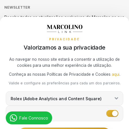
Sequra
NEWSLETTER
Termos e Condições
Verificação Autenticidade Relógio
Guia de Tamanho de Anéis PANDORA
SWATCH
PIANEGONDA
Livro de Reclamações Online
SWATCH
Receba todas as atualizações exclusivas da Marcolino na sua
Política de Cookies
Promoções
caixa de correio.
TAG HEUER
POLICE
TISSOT
Política de Privacidade
PRIVACIDADE
TISSOT
RAYMOND WEIL
Resolução de Litígios de Consumo
Valorizamos a sua privacidade
TOMMY HILFIGER
Subscrever Newsletter
Ao navegar no nosso site estará a consentir a utilização de
TW STEEL
ROCCOBAROCCO
cookies para uma melhor experiência de utilização.
Marcolino Link
Marcolino 1926
Conheça as nossas Políticas de Privacidade e Cookies
aqui
.
ROLEX
Eu concordo com a
Política de Privacidade
e que minhas
Valide e configure as preferências para cada um dos parceiros.
informações podem ser usadas para fins de marketing.
ROOGS
Rolex (Adobe Analytics and Content Square)
SECTOR
Marketing
Fale Connosco