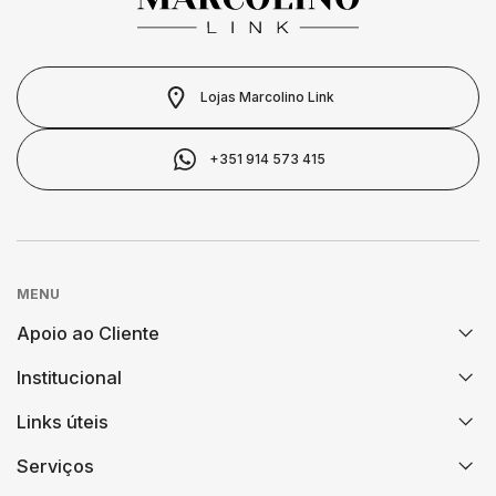
SWAROVSKI
SWATCH
Lojas Marcolino Link
TAG HEUER
+351 914 573 415
TECHNOMARINE
TISSOT
MENU
TOMMY HILFIGER
Apoio ao Cliente
Institucional
FAQs
TUDOR
Links úteis
História
Encomendas e Envios
TW STEEL
Serviços
Contrastaria
Solução Crédito