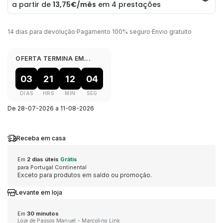
ELEUTERIO
CASIO VINTAGE
QUARTZ
MARCAS
CONTAS
PORTA CHAVES
BOXY
MÉTODOS DE PAGAMENTO
14 dias para devolução
·
Pagamento 100% seguro
·
Envio gratuito
GUCCI
CORUM
NOVIDADES
AQUAVERDI
GIFT SETS
CINTOS
BUBEN & ZÓRWEG
OFERTA TERMINA EM...
LIVRO DE RECLAMAÇÕES ONLINE
HERMÈS
EDIFICE
VER TODOS OS RELÓGIOS
ELEUTERIO
MARCAS
PORTA CARTÕES
CALVIN KLEIN
03
21
12
03
DIAS
HRS
MIN
SEG
IWC SCHAFFHAUSEN
ELETTA
POR VALOR
K DI KUORE
ALISIA
CADERNOS
CASIO TIMELESS
De 28-07-2026 a 11-08-2026
K DI KUORE
FLIK FLAK
ATÉ 500€
MARCOLINO
BOSS
CAPAS TELEMÓVEL
CASIO VINTAGE
Receba em casa
Em
2 dias úteis
Grátis
LONGINES
G-SHOCK
500€ - 750€
MESSIKA
CALVIN KLEIN
MOCHILAS
CORUM
para Portugal Continental
Exceto para produtos em saldo ou promoção.
MARCOLINO
G-SHOCK PRO
750€ - 1.000€
LOLLIPOP
ACESSÓRIOS
DUNHILL
Levante em loja
Em
30 minutos
MEISTER
LOLLIPOP
1.000€ - 1.500€
MESH
DUNHILL
DUPONT
Loja de Passos Manuel - Marcolino Link