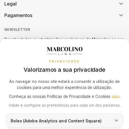
Legal
Assistência Técnica
UNIKE
Watch Care
Atividade de Intermediação de Crédito
Pagamentos
Política de Devoluções
Seguro de Roubo e Danos
Guia de Tamanho de Anéis
Métodos de Pagamento
WATX COLORS
Sequra
NEWSLETTER
Termos e Condições
Verificação Autenticidade Relógio
Guia de Tamanho de Anéis PANDORA
Livro de Reclamações Online
Receba todas as atualizações exclusivas da Marcolino na sua
WOLF
Política de Cookies
Promoções
caixa de correio.
Política de Privacidade
ZANCAN
PRIVACIDADE
Resolução de Litígios de Consumo
Valorizamos a sua privacidade
ZENITH
Subscrever Newsletter
Ao navegar no nosso site estará a consentir a utilização de
cookies para uma melhor experiência de utilização.
Marcolino Link
Marcolino 1926
Conheça as nossas Políticas de Privacidade e Cookies
aqui
.
Eu concordo com a
Política de Privacidade
e que minhas
Valide e configure as preferências para cada um dos parceiros.
informações podem ser usadas para fins de marketing.
Rolex (Adobe Analytics and Content Square)