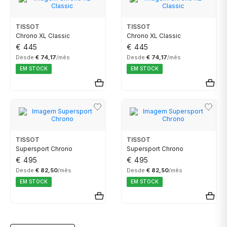
familiares e os conviventes;
Certificados adulterados ou com dados
SWATCH
PIANEGONDA
SWATCH
TISSOT
TISSOT
incompletos essenciais para determinar o
Chrono XL Classic
Chrono XL Classic
valor do objeto;
€ 445
€ 445
TAG HEUER
POLICE
Pedidos falsos de substituição feito pelo
TISSOT
Desde
€ 74,17
/mês
Desde
€ 74,17
/mês
proprietário ou comprador.
EM STOCK
EM STOCK
TISSOT
RAYMOND WEIL
TOMMY HILFIGER
TW STEEL
ROCCOBAROCCO
ROLEX
TISSOT
TISSOT
Supersport Chrono
Supersport Chrono
€ 495
€ 495
ROOGS
Desde
€ 82,50
/mês
Desde
€ 82,50
/mês
EM STOCK
EM STOCK
SECTOR