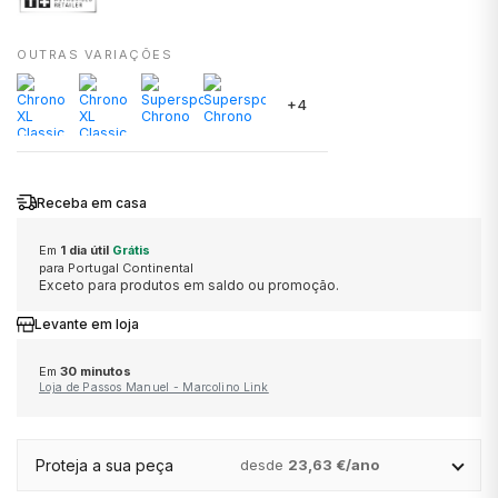
OUTRAS VARIAÇÕES
MESSIKA
MESH
ACIMA DE 1.500€
MICHAEL KORS
DUPONT
ELETTA
+4
MONTBLANC
MICHAEL KORS
POR ESTILO
ONE
MARCOLINO
ELEUTERIO
OMEGA
ONE
CLÁSSICO
PANDORA
MONTBLANC
FAÇONNABLE
Receba em casa
Em
1 dia útil
Grátis
TAG HEUER
PANDORA
DESPORTIVO
PG GIOIELLI
ONE
FLIK FLAK
para Portugal Continental
Exceto para produtos em saldo ou promoção.
Levante em loja
TUDOR
PG GIOIELLI
TOMMY HILFIGER
PANDORA
G-SHOCK
ALTA RELOJOARIA
Em
30 minutos
Loja de Passos Manuel - Marcolino Link
ZENITH
ROOGS
UNIKE
WOLF
G-SHOCK PRO
ROLEX
VER TODAS AS MARCAS DE LUXO
SWATCH
ESCRITA
GUCCI
Proteja a sua peça
desde
23,63 €/ano
BAUME & MERCIER