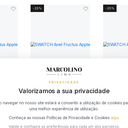
-25%
-25%
VER MAIS
VER MAIS
PRIVACIDADE
Valorizamos a sua privacidade
SWATCH
SWATCH
Anel Fructus Apple
Anel Flower
o navegar no nosso site estará a consentir a utilização de cookies pa
43 €
43 €
57 €
57 €
uma melhor experiência de utilização.
Conheça as nossas Políticas de Privacidade e Cookies
aqui
.
-24%
-21%
Valide e configure as preferências para cada um dos parceiros.