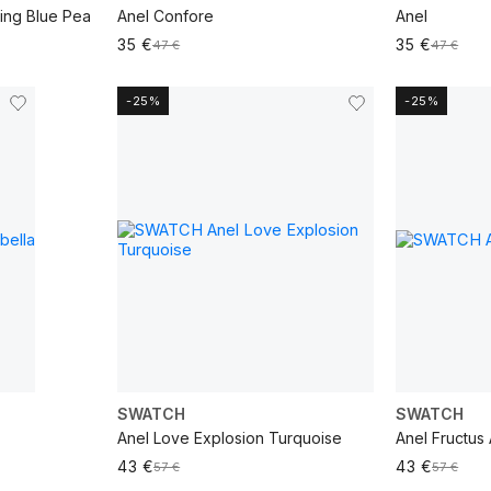
ing Blue Pea
Anel Confore
Anel
35 €
35 €
47 €
47 €
-25%
-25%
VER MAIS
VER MAIS
SWATCH
SWATCH
Anel Love Explosion Turquoise
Anel Fructus
43 €
43 €
57 €
57 €