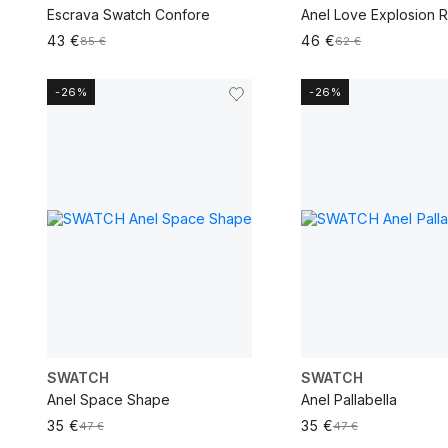
Escrava Swatch Confore
Anel Love Explosion R
43 €
46 €
85 €
62 €
-26%
-26%
VER MAIS
VER MAIS
SWATCH
SWATCH
Anel Space Shape
Anel Pallabella
35 €
35 €
47 €
47 €