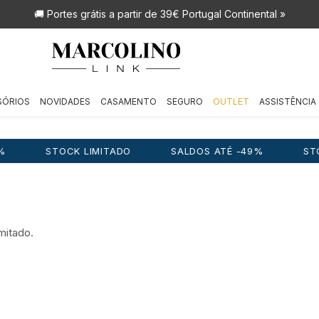
🚚 Portes grátis
a partir de 39€ Portugal Continental »
SÓRIOS
NOVIDADES
CASAMENTO
SEGURO
OUTLET
ASSISTÊNCIA
CK LIMITADO
SALDOS ATÉ -49%
STOCK LIMITAD
mitado.