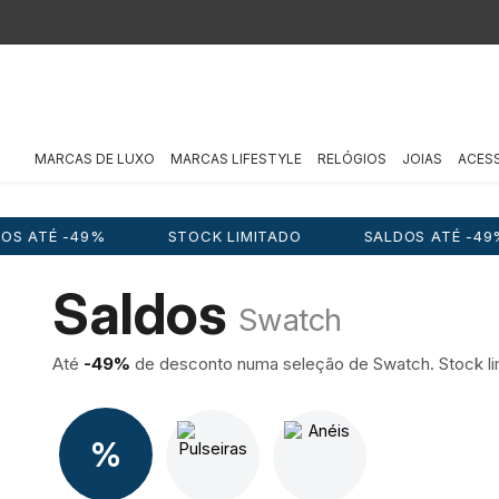
MARCAS DE LUXO
MARCAS LIFESTYLE
RELÓGIOS
JOIAS
ACES
%
STOCK LIMITADO
SALDOS ATÉ -49%
STO
Saldos
Swatch
Até
-49%
de desconto numa seleção de Swatch. Stock li
%