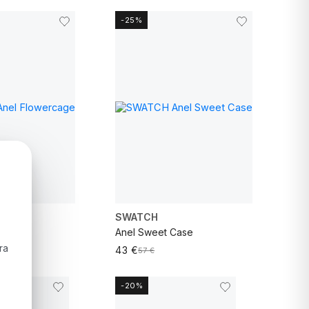
-25%
VER MAIS
SWATCH
cage
Anel Sweet Case
ra
43 €
57 €
-20%