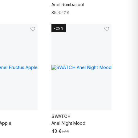
Anel Rumbasoul
35 €
47 €
-25%
VER MAIS
SWATCH
 Apple
Anel Night Mood
43 €
57 €