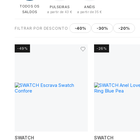
TODOS OS
PULSEIRAS
ANÉIS
SALDOS
a partir de 43 €
a partir de 35 €
-40%
-30%
-20%
FILTRAR POR DESCONTO
-49%
-26%
SWATCH
SWATCH