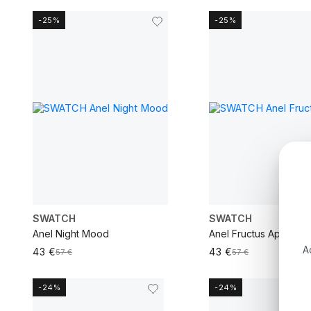
-25%
-25%
VER MAIS
VER MAIS
SWATCH
SWATCH
Anel Night Mood
Anel Fructus Apple
A
43 €
43 €
57 €
57 €
-24%
-24%