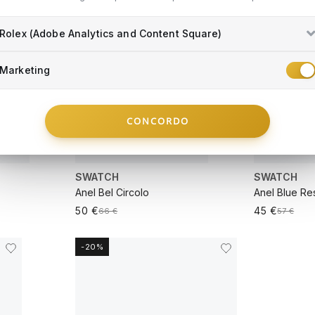
VER MAIS
VER MAIS
Rolex (Adobe Analytics and Content Square)
Marketing
CONCORDO
SWATCH
SWATCH
Anel Bel Circolo
Anel Blue Re
50 €
45 €
66 €
57 €
-20%
VER MAIS
VER MAIS