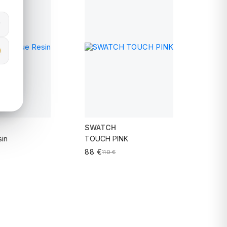
VER MAIS
SWATCH
sin
TOUCH PINK
88 €
110 €
ADICIONAR AO CARRINHO