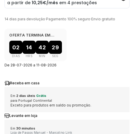
ELEUTERIO
CASIO VINTAGE
QUARTZ
MARCAS
CONTAS
PORTA CHAVES
BOXY
MÉTODOS DE PAGAMENTO
14 dias para devolução
·
Pagamento 100% seguro
·
Envio gratuito
GUCCI
CORUM
NOVIDADES
AQUAVERDI
GIFT SETS
CINTOS
BUBEN & ZÓRWEG
OFERTA TERMINA EM...
LIVRO DE RECLAMAÇÕES ONLINE
HERMÈS
EDIFICE
VER TODOS OS RELÓGIOS
ELEUTERIO
MARCAS
PORTA CARTÕES
CALVIN KLEIN
02
14
42
29
DIAS
HRS
MIN
SEG
IWC SCHAFFHAUSEN
ELETTA
POR VALOR
K DI KUORE
ALISIA
CADERNOS
CASIO TIMELESS
De 28-07-2026 a 11-08-2026
K DI KUORE
FLIK FLAK
ATÉ 500€
MARCOLINO
BOSS
CAPAS TELEMÓVEL
CASIO VINTAGE
Receba em casa
Em
2 dias úteis
Grátis
LONGINES
G-SHOCK
500€ - 750€
MESSIKA
CALVIN KLEIN
MOCHILAS
CORUM
para Portugal Continental
Exceto para produtos em saldo ou promoção.
MARCOLINO
G-SHOCK PRO
750€ - 1.000€
LOLLIPOP
ACESSÓRIOS
DUNHILL
Levante em loja
Em
30 minutos
MEISTER
LOLLIPOP
1.000€ - 1.500€
MESH
DUNHILL
DUPONT
Loja de Passos Manuel - Marcolino Link