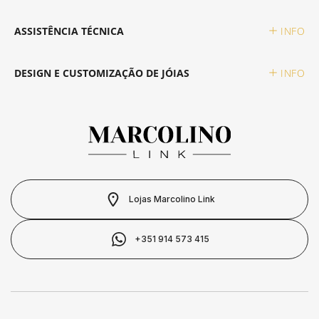
SWATCH
PIANEGONDA
ASSISTÊNCIA TÉCNICA
INFO
SWATCH
TAG HEUER
POLICE
DESIGN E CUSTOMIZAÇÃO DE JÓIAS
INFO
TISSOT
TISSOT
RAYMOND WEIL
TOMMY HILFIGER
TW STEEL
ROCCOBAROCCO
ROLEX
Lojas Marcolino Link
ROOGS
+351 914 573 415
SECTOR