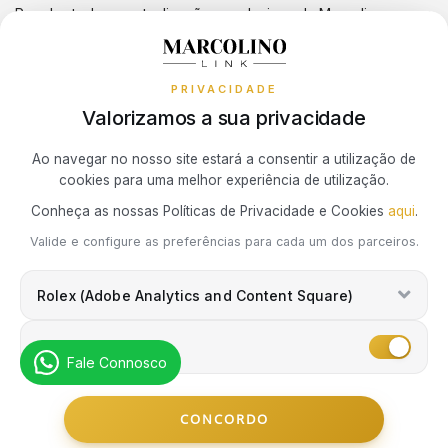
Receba todas as atualizações exclusivas da Marcolino na sua
TAG HEUER
Política de Cookies
Promoções
caixa de correio.
WOLF
MARC JACOBS
Política de Privacidade
TAG HEUER
PRIVACIDADE
BRACELETES
MARCOLINO
Resolução de Litígios de Consumo
Valorizamos a sua privacidade
TUDOR
Subscrever Newsletter
Ao navegar no nosso site estará a consentir a utilização de
BAUME & MERCIER
MEISTER
cookies para uma melhor experiência de utilização.
ZENITH
Marcolino Link
Marcolino 1926
Conheça as nossas Políticas de Privacidade e Cookies
aqui
.
CALVIN KLEIN
MESH
Eu concordo com a
Política de Privacidade
e que minhas
Valide e configure as preferências para cada um dos parceiros.
informações podem ser usadas para fins de marketing.
RELOJOARIA
ELETTA
MESSIKA
Rolex (Adobe Analytics and Content Square)
HIRSCH
MICHAEL KORS
Marketing
BOSS
Fale Connosco
IWC SCHAFFHAUSEN
MONTBLANC
CASIO TIMELESS
© Copyright Marcolino. Todos os Direitos Reservados
CONCORDO
by
Webcomum