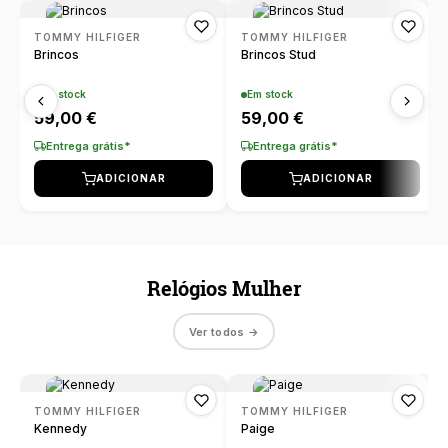
TISSOT
DUNHILL
H STERN
TOMMY HILFIGER
TOMMY HILFIGER
Brincos
Brincos Stud
BLANCPAIN
TOMMY HILFIGER
MONTBLANC
HERMÈS
Em stock
Em stock
GUCCI
59,00 €
59,00 €
UNIKE
CAIXAS ROTATIVAS
HIRSCH
Entrega grátis*
Entrega grátis*
HERMÈS
ADICIONAR
ADICIONAR
WOLF
BOXY
IKE
IWC SCHAFFHAUSEN
ZANCAN
BUBEN & ZÓRWEG
IWC SCHAFFHAUSEN
Relógios Mulher
LONGINES
VER TODAS AS MARCAS LIFESTYLE
MARCOLINO
K DI KUORE
Ver todos →
MONTBLANC
PAUL DESIGN
LOLLIPOP
OMEGA
TOMMY HILFIGER
TOMMY HILFIGER
Kennedy
Paige
ROOGS
LONGINES