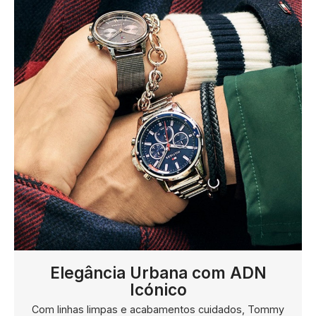
SWAROVSKI
SWATCH
TAG HEUER
TECHNOMARINE
TISSOT
TOMMY HILFIGER
TUDOR
Elegância Urbana com ADN
Icónico
TW STEEL
Com linhas limpas e acabamentos cuidados, Tommy