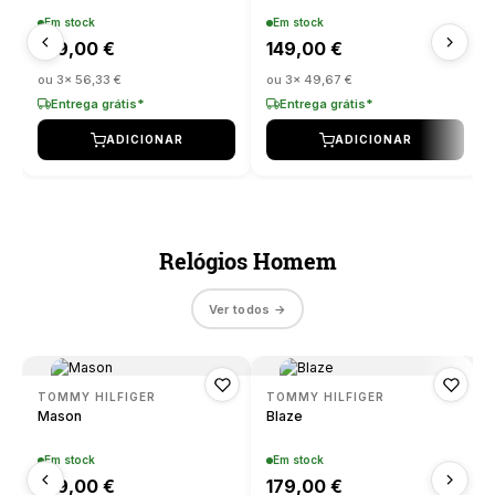
TAG HEUER
Em stock
Em stock
169,00 €
149,00 €
WOLF
MARC JACOBS
ou 3x 56,33 €
ou 3x 49,67 €
TAG HEUER
Entrega grátis*
Entrega grátis*
BRACELETES
MARCOLINO
ADICIONAR
ADICIONAR
TUDOR
BAUME & MERCIER
MEISTER
ZENITH
CALVIN KLEIN
MESH
Relógios Homem
RELOJOARIA
Ver todos →
ELETTA
MESSIKA
HIRSCH
MICHAEL KORS
BOSS
TOMMY HILFIGER
TOMMY HILFIGER
Mason
Blaze
IWC SCHAFFHAUSEN
MONTBLANC
CASIO TIMELESS
Em stock
Em stock
189,00 €
179,00 €