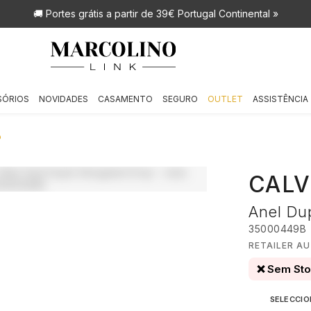
🚚 Portes grátis
a partir de 39€ Portugal Continental »
SÓRIOS
NOVIDADES
CASAMENTO
SEGURO
OUTLET
ASSISTÊNCIA
P
CALV
Anel Du
35000449B
RETAILER AU
❌ Sem St
SELECCI