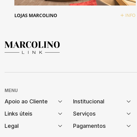
LOJAS MARCOLINO
INFO
MENU
Apoio ao Cliente
Institucional
Links úteis
Serviços
FAQs
História
Legal
Pagamentos
Contrastaria
Assistência Técnica
Encomendas e Envios