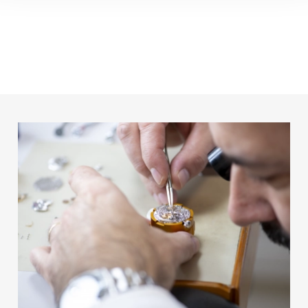
Cert
essen
Pedid
comp
VER PRODUTOS
VER PRODU