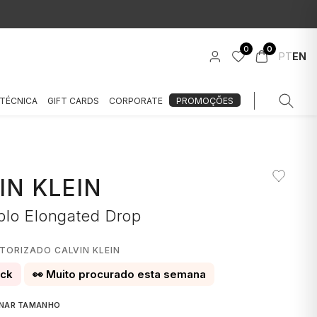
0
0
PT
EN
 TÉCNICA
GIFT CARDS
CORPORATE
PROMOÇÕES
IN KLEIN
plo Elongated Drop
TORIZADO CALVIN KLEIN
ock
👀 Muito procurado esta semana
ONAR TAMANHO