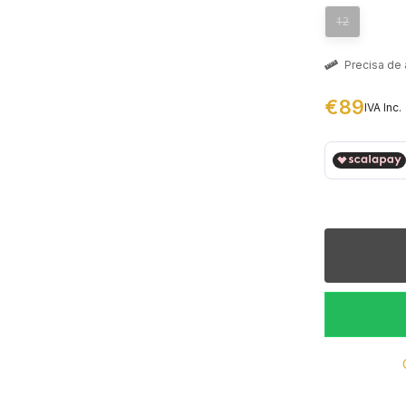
12
Precisa de 
€89
IVA Inc.
€ 89,00