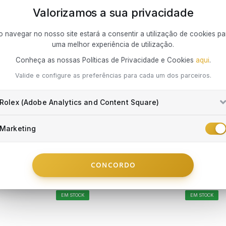
Para aceder
imalista, que destaca a estética mundialmente reconhecida da Calvin Kl
Fogo,
Valorizamos a sua privacidade
cidadão ou
ocasi
DESCOBRIR A MARCA
Portuguesa
prese
o navegar no nosso site estará a consentir a utilização de cookies pa
Porto Segur
Dano 
Visa® ou Ma
uma melhor experiência de utilização.
Segur
Portugal e c
Conheça as nossas Políticas de Privacidade e Cookies
aqui
.
impre
do prazo d
exclusivame
Valide e configure as preferências para cada um dos parceiros.
por si.
Que riscos
Tudo o que d
Rolex (Adobe Analytics and Content Square)
Danos
Danos
Danos
Marketing
prev
subst
CALVIN KLEIN
CALVIN KLE
Integrada 
Perda
Soft Squares
Aneis Trio
mercado em
CONCORDO
objet
concretizar 
€ 89
€ 89
roubo
colaboração
Desde
€ 14,84
/mês
Desde
€ 14,8
Danos
forma conv
EM STOCK
EM STOCK
por p
comprometer 
famil