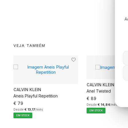
min
A
VEJA TAMBÉM
CALVIN KLEIN
CALVIN KLEIN
Anel Twisted
Aneis Playful Repetition
€ 89
€ 79
Desde
€ 14,84
/mês
Desde
€ 13,17
/mês
EM STOCK
EM STOCK