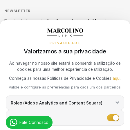
Guia de Tamanho de Anéis
Métodos de Pagamento
LONGINES
MOSCHINO
CASIO VINTAGE
Sequra
NEWSLETTER
Termos e Condições
Verificação Autenticidade Relógio
Guia de Tamanho de Anéis PANDORA
Livro de Reclamações Online
MARCOLINO
NIKE
Receba todas as atualizações exclusivas da Marcolino na sua
CALVIN KLEIN
Política de Cookies
Promoções
caixa de correio.
Política de Privacidade
MICHAEL KORS
OMEGA
ELETTA
PRIVACIDADE
Resolução de Litígios de Consumo
Valorizamos a sua privacidade
MONTBLANC
ONE
FLIK FLAK
Subscrever Newsletter
Ao navegar no nosso site estará a consentir a utilização de
cookies para uma melhor experiência de utilização.
NIKE
PANDORA
G-SHOCK
Marcolino Link
Marcolino 1926
Conheça as nossas Políticas de Privacidade e Cookies
aqui
.
Eu concordo com a
Política de Privacidade
e que minhas
Valide e configure as preferências para cada um dos parceiros.
OMEGA
PAUL DESIGN
informações podem ser usadas para fins de marketing.
G-SHOCK PRO
Rolex (Adobe Analytics and Content Square)
ONE
PESAVENTO
ONE
Marketing
Fale Connosco
RAYMOND WEIL
PG GIOIELLI
SWAROVSKI